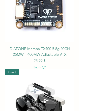
DIATONE Mamba TX400 5.8g 40CH
25MW – 400MW Adjustable VTX
Цена
25,99 $
Без НДС
Used