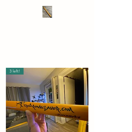
THE DRONE SAVER
We take RC retrieval seriously
3 left!