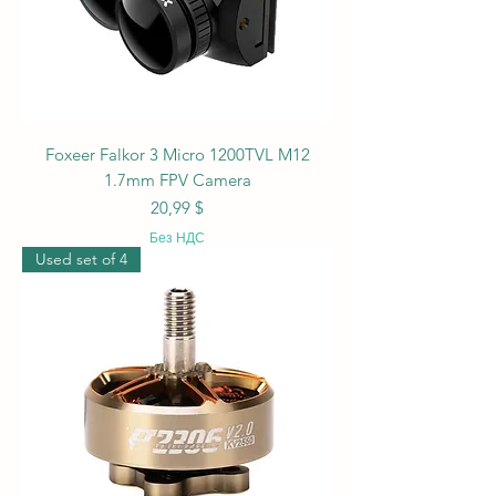
Foxeer Falkor 3 Micro 1200TVL M12
1.7mm FPV Camera
Цена
20,99 $
Без НДС
Used set of 4