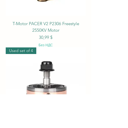
T-Motor PACER V2 P2306 Freestyle
2550KV Motor
Цена
30,99 $
Без НДС
Used set of 4