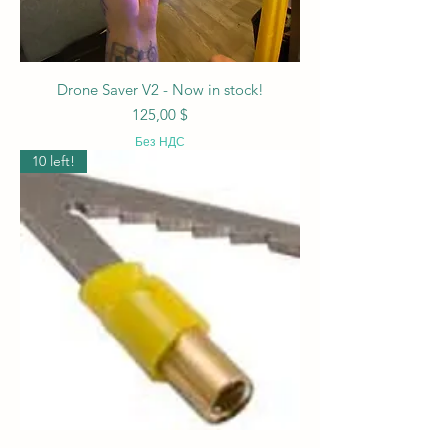
Drone Saver V2 - Now in stock!
Цена
125,00 $
Без НДС
10 left!