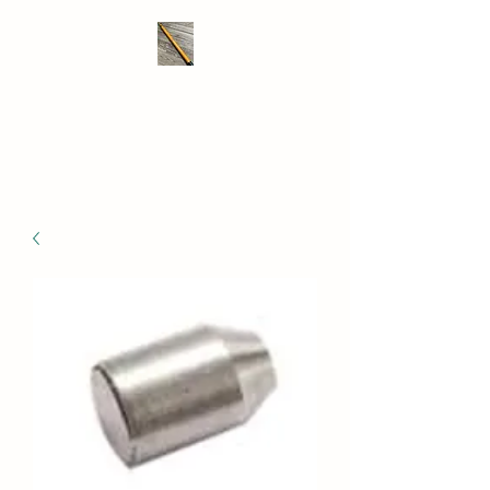
THE DRONE SAVER
We take RC retrieval seriously